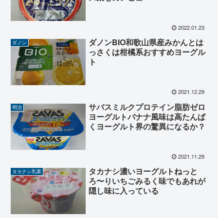
2022.01.23
ダノンBIO和歌山県産みかんとは
ダノン
っさくは柑橘系おすすめヨーグル
ト
2021.12.29
サバスミルクプロテイン脂肪ゼロ
明治
ヨーグルトバナナ風味は高たんぱ
くヨーグルト界の驚異になるか？
2021.11.29
タカナシ濃いヨーグルトねっと
タカナシ乳業
ろ〜りいちごみるく味でもあれが
隠し味に入っている