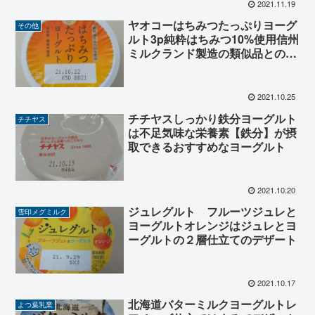
2021.11.19
ヤオコーはちみつたっぷりヨーグ
その他
ルト3p純粋はちみつ10%使用信州
ミルクランド製造の類似品との比
較
2021.10.25
チチヤスしっかり鉄分ヨーグルト
チチヤス
は不足気味な栄養素【鉄分】が摂
取できるおすすめなヨーグルト
2021.10.20
ジュレグルト フルーツジュレと
雪印メグミルク
ヨーグルトオレンジはジュレとヨ
ーグルトの２層仕立てのデザート
2021.10.17
北海道バターミルクヨーグルトレ
よつ葉乳業