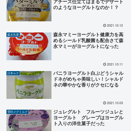
アチーズ仕立てはまるでデザート
のようなヨーグルトなのか！？
2021.10.12
森永マミーヨーグルト健康力を高
森永乳業
めるシールド乳酸菌も配合さて森
永マミーがヨーグルトになった
2021.10.11
バニラヨーグルト白ぶどうシャル
日本ルナ
ドネがめちゃ美味しい！シャルド
ネの華やかな香りがクセになる
2021.10.03
ジュレグルト フルーツジュレと
雪印メグミルク
ヨーグルト グレープはヨーグル
ト入りの洋生菓子だった