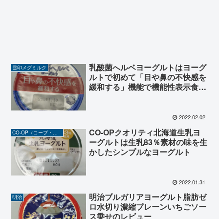
乳酸菌へルベヨーグルトはヨーグ
雪印メグミルク
ルトで初めて「目や鼻の不快感を
緩和する」機能で機能性表示食品
の届出が完了したヨーグルト
2022.02.02
CO-OPクオリティ北海道生乳ヨ
CO-OP（コープ・生協）
ーグルトは生乳83％素材の味を生
かしたシンプルなヨーグルト
2022.01.31
明治ブルガリアヨーグルト脂肪ゼ
明治
ロ水切り濃縮プレーンいちごソー
ス乗せのレビュー