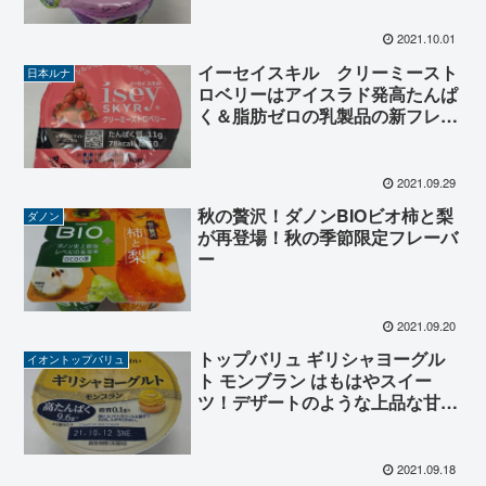
2021.10.01
イーセイスキル クリーミースト
日本ルナ
ロベリーはアイスラド発高たんぱ
く＆脂肪ゼロの乳製品の新フレー
バー
2021.09.29
秋の贅沢！ダノンBIOビオ柿と梨
ダノン
が再登場！秋の季節限定フレーバ
ー
2021.09.20
トップバリュ ギリシャヨーグル
イオントップバリュ
ト モンブラン はもはやスイー
ツ！デザートのような上品な甘
さ！
2021.09.18