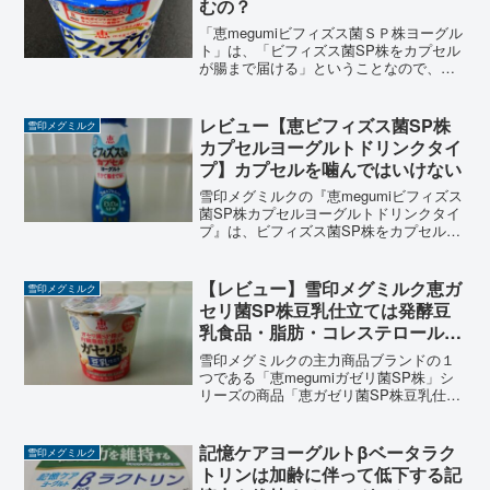
むの？
「恵megumiビフィズス菌ＳＰ株ヨーグル
ト」は、「ビフィズス菌SP株をカプセル
が腸まで届ける」ということなので、ど
んな効果やメリットがあるのか？気にな
るところです。カプセル自体は噛めるの
でしょうか？雪印メグミルクの「恵
レビュー【恵ビフィズス菌SP株
雪印メグミルク
megumiビフィズ...
カプセルヨーグルトドリンクタイ
プ】カプセルを噛んではいけない
雪印メグミルクの『恵megumiビフィズス
菌SP株カプセルヨーグルトドリンクタイ
プ』は、ビフィズス菌SP株をカプセルで
生きて腸まで届けるのむタイプのヨーグ
ルトです。ビフィズス菌SP株はどんな働
きをして、どんな効果が期待できるの
【レビュー】雪印メグミルク恵ガ
雪印メグミルク
か？味などレビューします。
セリ菌SP株豆乳仕立ては発酵豆
乳食品・脂肪・コレステロールゼ
ロ
雪印メグミルクの主力商品ブランドの１
つである「恵megumiガゼリ菌SP株」シ
リーズの商品「恵ガゼリ菌SP株豆乳仕立
て」をレビューします。現代日本人のた
めの、豆乳で仕立てたガゼリ菌SP株入り
はっ酵豆乳食品。脂肪・コレステロール
記憶ケアヨーグルトβベータラク
雪印メグミルク
の両方がゼロ。...
トリンは加齢に伴って低下する記