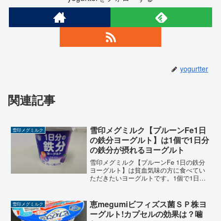
yogurtter
関連記事
雪印メグミルク【プルーンFe1日
雪印メグミルク
の鉄分ヨーグルト】は1個で1日分
の鉄分が摂れるヨーグルト
雪印メグミルク【プルーンFe 1日の鉄分
ヨーグルト】は貧血気味の方に食べてい
ただきたいヨーグルトです。1個で1日分
の鉄分がおいしく摂れるヨーグルトで
す。味もおいしい「プルーンFe 1日の鉄
分」を毎日食べて、「貧血」対策として
恵megumiビフィズス菌ＳＰ株ヨ
雪印メグミルク
期待をもってしまうヨーグルトです。
ーグルト!カプセルの効果は？噛