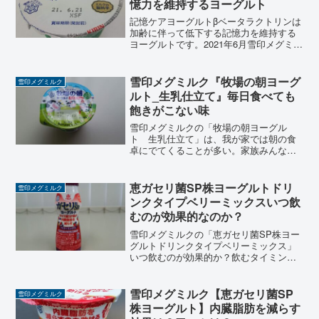
憶力を維持するヨーグルト
記憶ケアヨーグルトβベータラクトリンは
加齢に伴って低下する記憶力を維持する
ヨーグルトです。2021年6月雪印メグミル
クより発売された機能性表示食品のヨー
グルトです。βベータラクトリンには、記
憶に伴って低下する記憶力（手がかりを
雪印メグミルク『牧場の朝ヨーグ
雪印メグミルク
もとに思い出す...
ルト_生乳仕立て』毎日食べても
飽きがこない味
雪印メグミルクの「牧場の朝ヨーグル
ト 生乳仕立て」は、我が家では朝の食
卓にでてくることが多い。家族みんなが
気に入っているスタンダードなヨーグル
トの１つです。甘すぎず、酸っぱすぎ
ず、滑らかな口当たりが、毎朝食べるに
恵ガセリ菌SP株ヨーグルトドリ
雪印メグミルク
はちょうどいい味のヨーグルト...
ンクタイプベリーミックスいつ飲
むのが効果的なのか？
雪印メグミルクの「恵ガセリ菌SP株ヨー
グルトドリンクタイプベリーミックス」
いつ飲むのが効果的か？飲むタイミング
や特徴・効果などをまとめた記事です。
雪印メグミルクのガセリ菌ＳＰ株には内
脂肪を減らす機能があることが報告され
雪印メグミルク【恵ガセリ菌SP
雪印メグミルク
ています。
株ヨーグルト】内臓脂肪を減らす