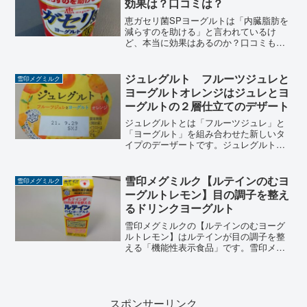
効果は？口コミは？
恵ガセリ菌SPヨーグルトは「内臓脂肪を
減らすのを助ける」と言われているけ
ど、本当に効果はあるのか？口コミもチ
ェックしてみましょう。雪印メグミルク
の「恵MEGUMIガセリ菌SP株ヨーグル
ト」は、「内臓脂肪を減らすのを助け
ジュレグルト フルーツジュレと
雪印メグミルク
る」消費者庁許可「特定...
ヨーグルトオレンジはジュレとヨ
ーグルトの２層仕立てのデザート
ジュレグルトとは「フルーツジュレ」と
「ヨーグルト」を組み合わせた新しいタ
イプのデーザートです。ジュレグルトに
は「オレンジ」と「グレープ」があり、
先にグレープを購入しました。ヨーグル
トの文字が目に入り「ヨーグルト（発酵
雪印メグミルク【ルテインのむヨ
雪印メグミルク
乳）」だと思い購入したの...
ーグルトレモン】目の調子を整え
るドリンクヨーグルト
雪印メグミルクの【ルテインのむヨーグ
ルトレモン】はルテインが目の調子を整
える「機能性表示食品」です。雪印メグ
ミルクでは、「内臓脂肪を減らす」【ガ
セリ菌SPヨーグルト】シリーズや「目や
鼻の不快を緩和する」【乳酸菌へルベヨ
ーグルト】シリーズなど...
スポンサーリンク