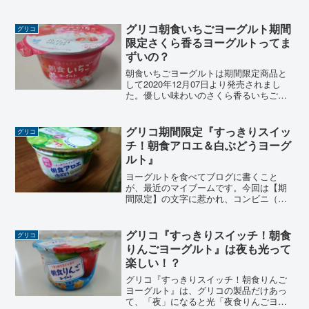
ケージです。「朝食りんごヨーグルト」
と「朝食みかんヨーグルト」どちらも夜
でも堂々食べられるように遊び心あるヨ
グリコ朝食いちごヨーグルト期間
グリコ
ーグルトです。
限定さくら香るヨーグルトってま
ずいの？
朝食いちごヨーグルトは期間限定商品と
して2020年12月07日より発売されまし
た。優しい味わいのさくら香るいちごの
ヨーグルトです。ちまたには「まずい」
と評判もあるようですが、食べてみると
ほんとうに「さくらの香り」が感じられ
グリコ期間限定『すっきりスイッ
グリコ
るヨーグルトです。...
チ！朝食アロエ＆白ぶどうヨーグ
ルト』
ヨーグルトを食べてブログに書くこと
が、最近のマイブームです。今回は【期
間限定】の文字に惹かれ、コンビニ（セ
ブンイレブン）で購入した『グリコ朝食
アロエ&白ぶどうヨーグルト』を紹介しま
す 。このヨーグルトはグリコのホームペ
グリコ『すっきりスイッチ！朝食
グリコ
ージでは『朝食りんごヨ...
りんごヨーグルト』は夜も光って
楽しい！？
グリコ『すっきりスイッチ！朝食りんご
ヨーグルト』は、グリコの製品だけあっ
て、「夜」になると光「夜食りんごヨー