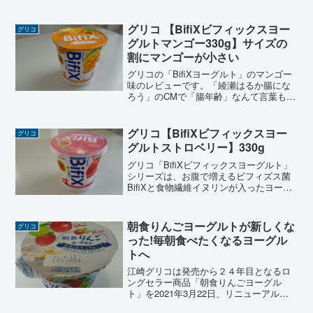
グルト」になったり、すでに終わってし
まっていますが、「謎解き！消えたすっ
きりりんご姫の謎」といったゲームな
グリコ 【BifiXビフィックスヨー
グリコ
ど、ヨーグルトを食べる以外...
グルトマンゴー330g】サイズの
割にマンゴーが小さい
グリコの「BifiXヨーグルト」のマンゴー
味のレビューです。「綾瀬はるか腸にな
ろう」のCMで「腸年齢」なんて言葉も見
聞きするようになりましたが、今回は
「ビフィックスヨーグルトマンゴー」に
ついてのレビューですが、容器の大きさ
グリコ【BifiXビフィックスヨー
グリコ
の割にマンゴーが小さくショックでし
グルトストロベリー】330g
た。
グリコ「BifiXビフィックスヨーグルト」
シリーズは、お腹で増えるビフィズス菌
BifiXと食物繊維イヌリンが入ったヨーグ
ルト。今回はヨーグルトとの相性もいい
ストロベリー味の「bifixヨーグルトスト
ロベリー」のレビュー。
朝食りんごヨーグルトが新しくな
グリコ
った!毎朝食べたくなるヨーグル
トへ
江崎グリコは発売から２４年目となるロ
ングセラー商品「朝食りんごヨーグル
ト」を2021年3月22日、リニューアル発
売しました。店頭で見かけたときは、