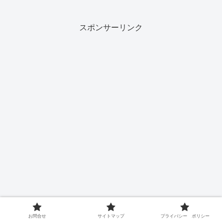
「白いパッケージが印象的」だったた
め、何か新しいヨーグルトが発売された
のかと思いました。「果実...
スポンサーリンク
お問合せ
サイトマップ
プライバシー ポリシー