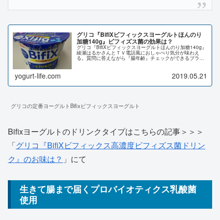
グリコ『BifiXビフィックスヨーグルトほんのり
加糖140g』ビフィズス菌の効果は？
グリコ『BifiXビフィックスヨーグルトほんのり加糖140g』
綾瀬はるかさんとＴＶ電話風におしゃべり気分が味わえ
る。質問に答えながら『腸年齢』チェックができるブラン
ドサイトがあり、食物繊維とビフィズス菌の相乗効果で健
康な毎日をサポートしてくれるヨーグルト。
yogurt-life.com
2019.05.21
グリコの定番ヨーグルトBifixビフィックスヨーグルト
Bifixヨーグルトのドリンクタイプはこちらの記事＞＞＞
「
グリコ『BifiXビフィックス高濃度ビフィズス菌ドリン
ク』のお味は？
」にて
生きて腸まで届くプロバイオティクス乳酸菌
使用