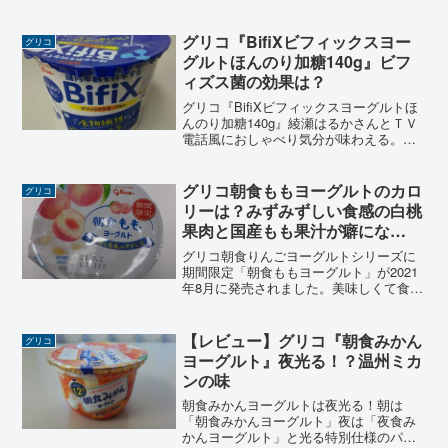
んごヨーグルト」の期間限定版商品「朝
食パインヨーグル」の2020年バージョン
です。朝食りんごヨーグルトはグリコの
グリコ『BifiXビフィックスヨー
グリコ
ロングセラー商...
グルトほんのり加糖140g』ビフ
ィズス菌の効果は？
グリコ『BifiXビフィックスヨーグルトほ
んのり加糖140g』綾瀬はるかさんとＴＶ
電話風におしゃべり気分が味わえる。質
問に答えながら『腸年齢』チェックがで
きるブランドサイトがあり、食物繊維と
ビフィズス菌の相乗効果で健康な毎日を
グリコ朝食ももヨーグルトのカロ
グリコ
サポートしてくれるヨーグルト。
リーは？みずみずしい食感の白桃
果肉と国産もも果汁が癖にな
る！？
グリコ朝食りんごヨーグルトシリーズに
期間限定「朝食ももヨーグルト」が2021
年8月に発売されました。美味しくて食べ
過ぎに注意とカロリーが気になります。
みずみずしい白桃果肉と爽やかで芳醇な
香りの国産もも果汁。このもも果肉とも
【レビュー】グリコ『朝食みかん
グリコ
も果汁が生乳のやさ...
ヨーグルト』夜光る！？温州ミカ
ンの味
朝食みかんヨーグルトは夜光る！朝は
「朝食みかんヨーグルト」夜は「夜食み
かんヨーグルト」と光る特別仕様のパッ