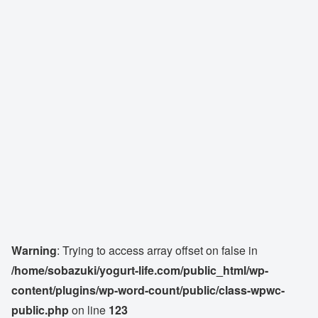
Warning
: Trying to access array offset on false in
/home/sobazuki/yogurt-life.com/public_html/wp-
content/plugins/wp-word-count/public/class-wpwc-
public.php
on line
123