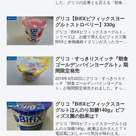
した。グリコの定番とも言える「朝食り
んごヨーグルト」の期間限定版商品「朝
食パインヨーグル」の2020年バージョン
です。朝食りんごヨーグルトはグリコの
グリコ【BifiXビフィックスヨー
グリコ
ロングセラー商...
グルトストロベリー】330g
グリコ「BifiXビフィックスヨーグルト」
シリーズは、お腹で増えるビフィズス菌
BifiXと食物繊維イヌリンが入ったヨーグ
ルト。今回はヨーグルトとの相性もいい
ストロベリー味の「bifixヨーグルトスト
ロベリー」のレビュー。
グリコ・すっきりスイッチ『朝食
グリコ
ゴールデンパインヨーグルト』期
間限定発売
2019年4月22日にグリコ・すっきりスイ
ッチ『朝食ゴールデンパインヨーグル
ト』が期間限定発売されました。すっき
り爽やかな味わいでお気に入りのヨーグ
ルト「フルーツヨーグルト」シリーズで
す。夏だけのおいしさを味わうゴールデ
グリコ『BifiXビフィックスヨー
グリコ
ンパインの果肉と果汁がジューシーで
グルトほんのり加糖140g』ビフ
す。
ィズス菌の効果は？
グリコ『BifiXビフィックスヨーグルトほ
んのり加糖140g』綾瀬はるかさんとＴＶ
電話風におしゃべり気分が味わえる。質