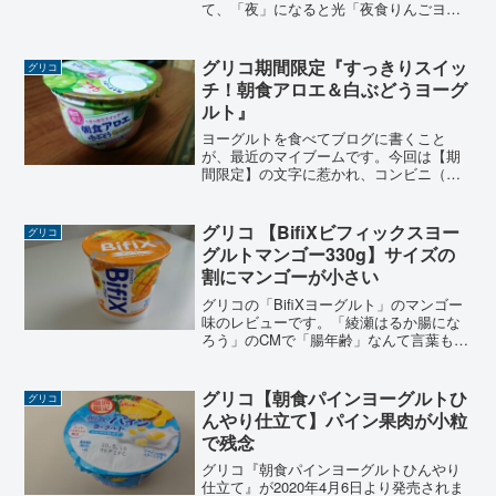
て、「夜」になると光「夜食りんごヨー
グルト」になったり、すでに終わってし
まっていますが、「謎解き！消えたすっ
きりりんご姫の謎」といったゲームな
グリコ期間限定『すっきりスイッ
グリコ
ど、ヨーグルトを食べる以外...
チ！朝食アロエ＆白ぶどうヨーグ
ルト』
ヨーグルトを食べてブログに書くこと
が、最近のマイブームです。今回は【期
間限定】の文字に惹かれ、コンビニ（セ
ブンイレブン）で購入した『グリコ朝食
アロエ&白ぶどうヨーグルト』を紹介しま
す 。このヨーグルトはグリコのホームペ
グリコ 【BifiXビフィックスヨー
グリコ
ージでは『朝食りんごヨ...
グルトマンゴー330g】サイズの
割にマンゴーが小さい
グリコの「BifiXヨーグルト」のマンゴー
味のレビューです。「綾瀬はるか腸にな
ろう」のCMで「腸年齢」なんて言葉も見
聞きするようになりましたが、今回は
「ビフィックスヨーグルトマンゴー」に
ついてのレビューですが、容器の大きさ
グリコ【朝食パインヨーグルトひ
グリコ
の割にマンゴーが小さくショックでし
んやり仕立て】パイン果肉が小粒
た。
で残念
グリコ『朝食パインヨーグルトひんやり
仕立て』が2020年4月6日より発売されま