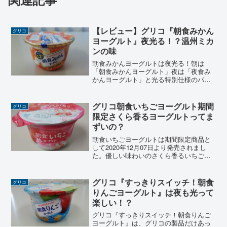
【レビュー】グリコ『朝食みかん
グリコ
ヨーグルト』夜光る！？温州ミカ
ンの味
朝食みかんヨーグルトは夜光る！朝は
「朝食みかんヨーグルト」夜は「夜食み
かんヨーグルト」と光る特別仕様のパッ
ケージです。「朝食りんごヨーグルト」
と「朝食みかんヨーグルト」どちらも夜
でも堂々食べられるように遊び心あるヨ
グリコ朝食いちごヨーグルト期間
グリコ
ーグルトです。
限定さくら香るヨーグルトってま
ずいの？
朝食いちごヨーグルトは期間限定商品と
して2020年12月07日より発売されまし
た。優しい味わいのさくら香るいちごの
ヨーグルトです。ちまたには「まずい」
と評判もあるようですが、食べてみると
ほんとうに「さくらの香り」が感じられ
グリコ『すっきりスイッチ！朝食
グリコ
るヨーグルトです。...
りんごヨーグルト』は夜も光って
楽しい！？
グリコ『すっきりスイッチ！朝食りんご
ヨーグルト』は、グリコの製品だけあっ