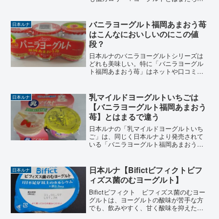
っと違った乳製品に新フレーバー「クリ
ーミーストロベリー」が登場。パッケー
ジデザインもリニューアルされ、今まで
バニラヨーグルト福岡あまおう苺
日本ルナ
のプラスチックのフタがなく...
はこんなにおいしいのにこの値
段？
日本ルナのバニラヨーグルトシリーズは
どれも美味しい。特に「バニラヨーグル
ト福岡あまおう苺」はネットや口コミな
どでも高評価が多い。バニラヨーグルト
シリーズを食べて思う、この美味しさで
この値段は果たして「高い」のか「安
乳マイルドヨーグルトいちごは
日本ルナ
い」のか？食べる人によって評価は違う
【バニラヨーグルト福岡あまおう
がわたしは安いと思う。バニラヨーグル
苺】とはまるで違う
ト福岡あまおう苺の評価・感想です
日本ルナの「乳マイルドヨーグルトいち
ご」は、同じく日本ルナより発売されて
いる「バニラヨーグルト福岡あまおう
苺」とはまるで違うタイプのヨーグルト
です。同じ「いちご味」でも値段や食べ
たときに感じる効果もまったく別もの。
日本ルナ【Bifictビフィクトビフ
日本ルナ
いったいどんな点が違うのか？「乳マイ
ィズス菌のむヨーグルト】
ルドヨーグルトいちご」の感想・評価と
合わせて書いてみましょう。
Bifictビフィクト ビフィズス菌のむヨー
グルトは、ヨーグルトの酸味が苦手な方
でも、飲みやすく、甘く酸味を抑えたド
リンクヨーグルトです。これ１本で「１