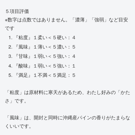
５項目評価
※数字は点数ではありません。「濃薄」「強弱」など目安
です
『粘度』１柔い＜５硬い：４
『風味』１薄い＜５濃い：５
『甘味』１弱い＜５強い：４
『酸味』１弱い＜５強い：１
『満足』１不満＜５満足：５
「粘度」は原材料に寒天があるため、わたし好みの「かた
さ」です。
「風味」は、開封と同時に沖縄産パインの香りがたまらな
くいいです。