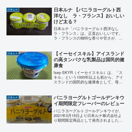
日不足分のカルシウムを摂取」でき、さ
らに女性に必要だと言われる「鉄」が
日本ルナ 【バニラヨーグルト西
日本ルナ
2.3mgも入って...
洋なし ラ・フランス】おいしい
けど太る？
日本ルナ「バニラヨーグルト西洋なし
ラ・フランス」は、正直おいしいです。
ラ・フランスの独特な香りや甘さが、バ
ニラヨーグルトのなめらかな口当たりと
マッチしたデザートヨーグルトといった
美味しさです。でも、この甘さと香りは
【イーセイスキル】アイスランド
日本ルナ
「おいしい」ことは間違いな...
の高タンパクな乳製品は国民的健
康食
Isey-SKYR（イーセイスキル）は、「ス
キル」という1000年以上も前から、アイ
スランドの国民的な健康食として、母か
ら娘へと伝えられ食べられてきました。
北欧の1つアイスランドは国土の一部が北
極圏かかっている国です。「スキル」は
バニラヨーグルトゴールデンキウ
日本ルナ
厳しい環境...
イ期間限定フレーバーのレビュー
バニラヨーグルトゴールデンキウイが、
2021年3月15日より日本ルナ株式会社よ
り期間限定商品として発売されました。
同じく期間限定商品として「バニラヨー
グルト沖縄産パイン」も発売となってい