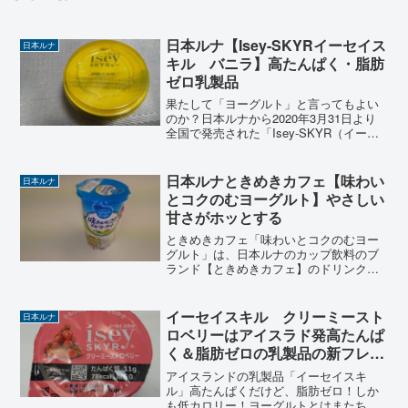
日本ルナ【Isey-SKYRイーセイス
日本ルナ
キル バニラ】高たんぱく・脂肪
ゼロ乳製品
果たして「ヨーグルト」と言ってもよい
のか？日本ルナから2020年3月31日より
全国で発売された「Isey-SKYR（イーセ
イスキル）」。「美と健康の国」アイス
ランドで受け継がれてきた高たんぱくな
乳製品が「イーセイスキル」です。 この
日本ルナときめきカフェ【味わい
日本ルナ
記事を書...
とコクのむヨーグルト】やさしい
甘さがホッとする
ときめきカフェ「味わいとコクのむヨー
グルト」は、日本ルナのカップ飲料のブ
ランド【ときめきカフェ】のドリンクタ
イプのヨーグルトです。「味わいとコク
のむヨーグルト」はトロリとした口当た
り、優しい甘さがホッとする、ちょっと
イーセイスキル クリーミースト
日本ルナ
一息入れたいときに合うド...
ロベリーはアイスラド発高たんぱ
く＆脂肪ゼロの乳製品の新フレー
バー
アイスランドの乳製品「イーセイスキ
ル」高たんぱくだけど、脂肪ゼロ！しか
も低カロリー！ヨーグルトとはまたちょ