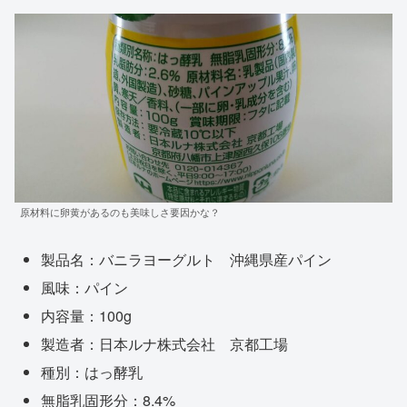
原材料に卵黄があるのも美味しさ要因かな？
製品名：バニラヨーグルト 沖縄県産パイン
風味：パイン
内容量：100g
製造者：日本ルナ株式会社 京都工場
種別：はっ酵乳
無脂乳固形分：8.4%