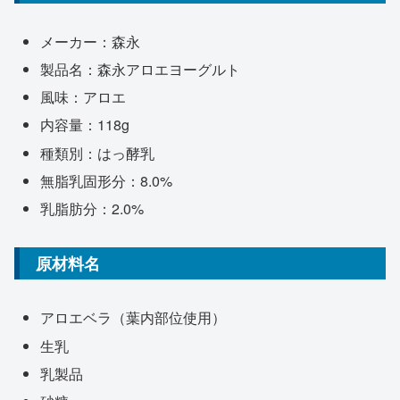
メーカー：森永
製品名：森永アロエヨーグルト
風味：アロエ
内容量：118g
種類別：はっ酵乳
無脂乳固形分：8.0%
乳脂肪分：2.0%
原材料名
アロエベラ（葉内部位使用）
生乳
乳製品