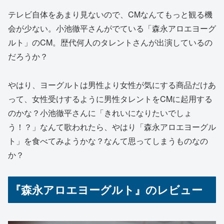
テレビ自体をあまり見ないので、CMなんてもっと観る機
会が少ない。小池徹平さんがでている「森永アロエヨーグ
ルト」のCM。歴代何人のタレントさんが出演しているの
だろうか？
やはり、ヨーグルトは男性より女性が気にする商品だけあ
って、女性受けするように男性タレントをCMに起用する
のかな？小池徹平さんに「きれいになりたいでしょ
う！？」なんて歌われたら、やはり「森永アロエヨーグル
ト」を食べてみようかな？なんて思ってしまうものなの
か？
『森永アロエヨーグルト』のレビュー