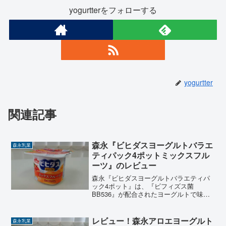
yogurtterをフォローする
yogurtter
関連記事
森永『ビヒダスヨーグルトバラエ
森永乳業
ティパック4ポットミックスフル
ーツ』のレビュー
森永『ビヒダスヨーグルトバラエティパ
ック4ポット』は、『ビフィズス菌
BB536』が配合されたヨーグルトで味は
「アロエ」「いちご」「ミックスフルー
ツ」「ブルーベリーミックス」の４つが
ある。今回は「ミックスフルーツ」につ
レビュー！森永アロエヨーグルト
森永乳業