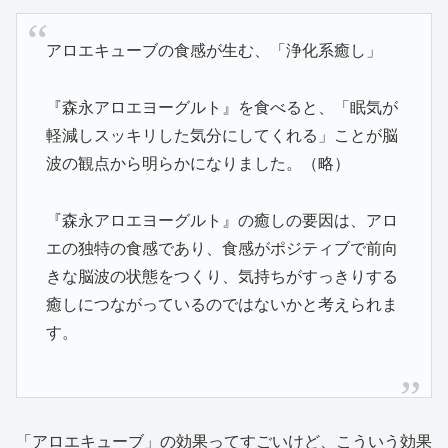
アロエキューブの食感が生む、「浄化系癒し」
『森永アロエヨーグルト』を食べると、「眠気が
軽減しスッキリした気分にしてくれる」ことが脳
波の観点から明らかになりました。（略）
『森永アロエヨーグルト』の癒しの要因は、アロ
エの独特の食感であり、食感がポジティブで前向
きな脳波の状態をつくり、気持ちがすっきりする
癒しにつながっているのではないかと考えられま
す。
「アロエキューブ」の効果ってすごいけど、こういう効果