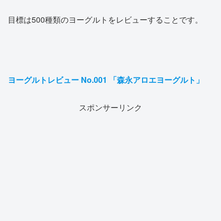
目標は500種類のヨーグルトをレビューすることです。
ヨーグルトレビュー No.001 「森永アロエヨーグルト」
スポンサーリンク