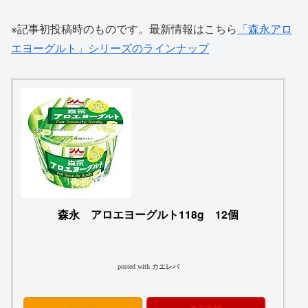
※記事初投稿時のものです。最新情報はこちら
「森永アロ
エヨーグルト」シリーズのラインナップ
森永 アロエヨーグルト118g 12個
posted with
カエレバ