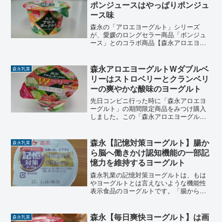
いてのレビュー記事です。
ポンジュースはやっぱりポンジュ
ース味
森永の「アロエヨーグルト」シリーズ
が、愛媛のロングセラー商品「ポンジュ
ース」とのコラボ商品【森永アロエヨー
グルトポンジュース味】を期間限定で発
売しました。ポンジュースの独特の甘み
とほどよい酸味が、アロエ葉肉の食感を
森永アロエヨーグルトWダブルベ
森永乳業
引き立てる美味しさ。
リーはストロベリーとクランベリ
ーの爽やかな酸味のヨーグルト
先日コンビニ行った時に「森永アロエヨ
ーグルト」の期間限定商品をみつけ購入
しました。この「森永アロエヨーグルト
Wダブルベリー」期間限定商品です。森
永アロエヨーグルトシリーズは、定番商
品の他にも、季節ごとに「マンゴー」や
森永【記憶対策ヨーグルト】腸か
森永乳業
「洋梨」など期間限定商品...
ら脳へ働きかけ認知機能の一部記
憶力を維持するヨーグルト
森永乳業の記憶対策ヨーグルトは、もは
やヨーグルトとは言えないような機能性
表示食品のヨーグルトです。「腸からは
じめる記憶対策」脳に働き、認知機能の
一部である記憶力を維持するメモリービ
フィズス菌配合のヨーグルトです。脳と
森永【毎日爽快ヨーグルト】は画
森永乳業