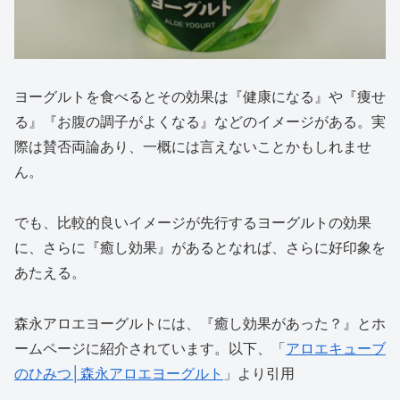
ヨーグルトを食べるとその効果は『健康になる』や『痩せ
る』『お腹の調子がよくなる』などのイメージがある。実
際は賛否両論あり、一概には言えないことかもしれませ
ん。
でも、比較的良いイメージが先行するヨーグルトの効果
に、さらに『癒し効果』があるとなれば、さらに好印象を
あたえる。
森永アロエヨーグルトには、『癒し効果があった？』とホ
ームページに紹介されています。以下、「
アロエキューブ
のひみつ│森永アロエヨーグルト
」より引用