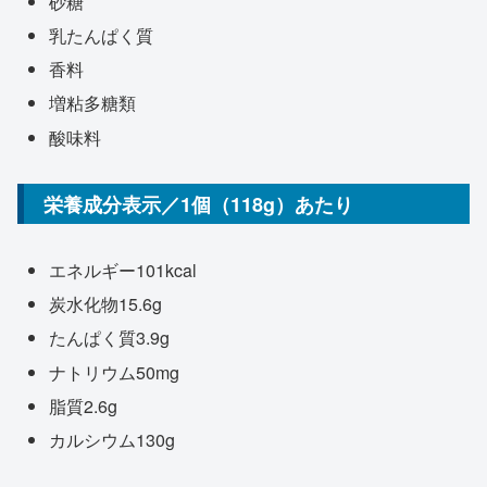
砂糖
乳たんぱく質
香料
増粘多糖類
酸味料
栄養成分表示／1個（118g）あたり
エネルギー101kcal
炭水化物15.6g
たんぱく質3.9g
ナトリウム50mg
脂質2.6g
カルシウム130g