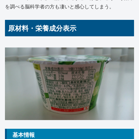
を調べる脳科学者の方も凄いと感心してしまう。
原材料・栄養成分表示
基本情報