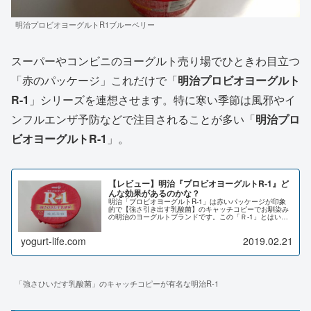
明治プロビオヨーグルトR1ブルーベリー
スーパーやコンビニのヨーグルト売り場でひときわ目立つ
「赤のパッケージ」これだけで「
明治プロビオヨーグルト
R-1
」シリーズを連想させます。特に寒い季節は風邪やイ
ンフルエンザ予防などで注目されることが多い「
明治プロ
ビオヨーグルトR-1
」。
【レビュー】明治『プロビオヨーグルトR-1』ど
んな効果があるのかな？
明治「プロビオヨーグルトR-1」は赤いパッケージが印象
的で【強さ引き出す乳酸菌】のキャッチコピーでお馴染み
の明治のヨーグルトブランドです。この「Ｒ-1」とはいっ
たいどんな効果がありるのか？名前の「R-1」とは何かを
交えながら、明治「プロビオ...
yogurt-life.com
2019.02.21
「強さひいだす乳酸菌」のキャッチコピーが有名な明治R-1