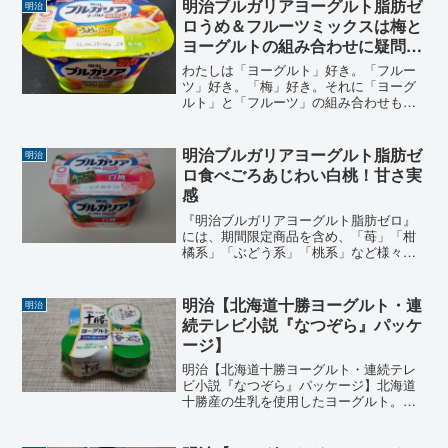
品が発売されています。その中で、ヨー
明治ブルガリアヨーグルト脂肪ゼ
明治
グルトは2種...
ロうめ＆フルーツミックスは梅と
ヨーグルトの組み合わせに疑問を
感じる
わたしは「ヨーグルト」好き。「フルー
ツ」好き。「梅」好き。それに「ヨーグ
ルト」と「フルーツ」の組み合わせも好
き。しかし、「ヨーグルト」と「フルー
ツ」それに「梅」が加わり３つになると
「好き」と素直に言えません。特に「ヨ
明治ブルガリアヨーグルト脂肪ゼ
明治
ーグルト」と「梅」の組み...
ロ食べごろあじわい白桃！甘さ実
感
『明治ブルガリアヨーグルト脂肪ゼロ』
には、期間限定商品を含め、「苺」「柑
橘系」「ぶどう系」「桃系」など様々な
フルーツ風味を味わえるヨーグルトがあ
ります。今回は、記事投稿時点
(18.12.11）では発売されていないけど、
明治【北海道十勝ヨーグルト・連
明治
夏に食べた「明治ブルガ...
続テレビ小説『なつぞら』パッケ
ージ】
明治【北海道十勝ヨーグルト・連続テレ
ビ小説『なつぞら』パッケージ】北海道
十勝産の生乳を使用したヨーグルト。安
定剤・香料無添加でやさしい甘さとコク
のある風味がおいしい。ＮＨＫ連続テレ