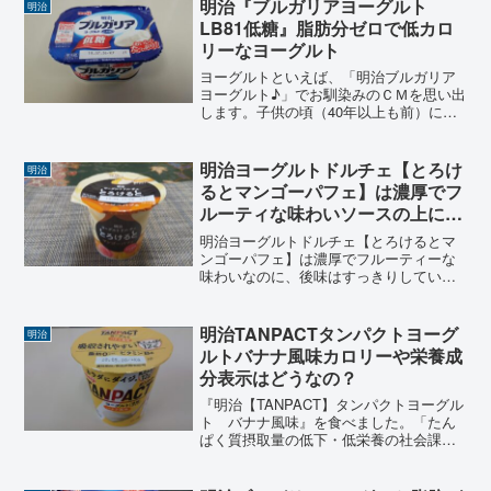
が補える。特定保健用食品としての”整腸
明治『ブルガリアヨーグルト
明治
効果”が得られる低糖低カロリーなドリン
LB81低糖』脂肪分ゼロで低カロ
クタイプのヨーグルト。
リーなヨーグルト
ヨーグルトといえば、「明治ブルガリア
ヨーグルト♪」でお馴染みのＣＭを思い出
します。子供の頃（40年以上も前）にテ
レビＣＭでよく流れた音楽が耳に残って
いる50代以上の人にとっては、学校給食
ででていた瓶詰めのヨーグルトとは違っ
明治ヨーグルトドルチェ【とろけ
明治
たプレーンヨーグル...
るとマンゴーパフェ】は濃厚でフ
ルーティな味わいソースの上にヨ
ーグルト
明治ヨーグルトドルチェ【とろけるとマ
ンゴーパフェ】は濃厚でフルーティーな
味わいなのに、後味はすっきりしてい
る。新しいタイプのドルチェ（DOLCE）
と呼ぶにふさわしい、デザートヨーグル
ト。明治ヨーグルトドルチェ「とろける
明治TANPACTタンパクトヨーグ
明治
と」シリーズの中でも、イチオシの「と
ルトバナナ風味カロリーや栄養成
れけるとマンゴーパフェ」のおいしさを
分表示はどうなの？
レビューします。
『明治【TANPACT】タンパクトヨーグル
ト バナナ風味』を食べました。「たん
ぱく質摂取量の低下・低栄養の社会課題
解決に貢献」とされる、「明治TANPACT
タンパクト」シリーズとして、様々な商