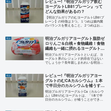
レビュー!『明治ブルガリア飲む
明治
ヨーグルトLB81プレーン』って
どんな効果があるの？
【明治ブルガリアのむヨーグルトLB81プ
レーン】の特徴は３つ。１つめは腸内菌
のバランスを整えること。２つめはおな
かの調子を良好に保つこと、３つめは特
定保健用食品（トクホ）のヨーグルトド
リンクであること。これら３つの特徴は
明治ブルガリアヨーグルト脂肪ゼ
明治
どんな効果をもたらすのか？気になる点
ロりんご＆白桃＋食物繊維！食物
もレビュー！
繊維も一緒に摂れるヨーグルトの
お味は？
明治ブルガリアヨーグルトといえば、ヨ
ーグルト界のレジェンド的存在ではない
でしょうか？長年親しまれれいる明治ブ
ルガリアヨーグルトは様々なキャンペー
ンを展開していたり、「明治ブルガリア
ヨーグルトの日」があったり、明治ブル
レビュー!『明治ブルガリアヨー
明治
ガリアヨーグルトの誕生秘...
グルトのむCAカルシウム』１本
で半日分のカルシウムを補うすぐ
れもの
明治ブルガリアヨーグルトCa（カルシウ
ム）LB81のむヨーグルトは、「1本で半
日分のカルシウム」が補うことができる
優れもの。本場ブルガリアLB81乳酸菌を
使用。コップ１杯で半日分のカルシウム