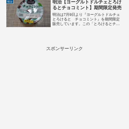
ビ小説第100作品目にあたる「なつぞら」
明治【ヨーグルトドルチェとろけ
明治
北海道十勝地方を舞台にしているこのド
るとチョコミント】期間限定発売
ラマのロゴが入ったパッケージデザイン
のヨーグルト。
明治は7月9日より『ヨーグルトドルチェ
とろけると チョコミント』を期間限定
販売しています。この「とろけるとチョ
コミント」は、濃厚なのにすっきりした
冷涼感が味わえる「ミントヨーグルト」
とコク深いレモンピール入りの「チョコ
レートソース」の2層になっています。
スポンサーリンク