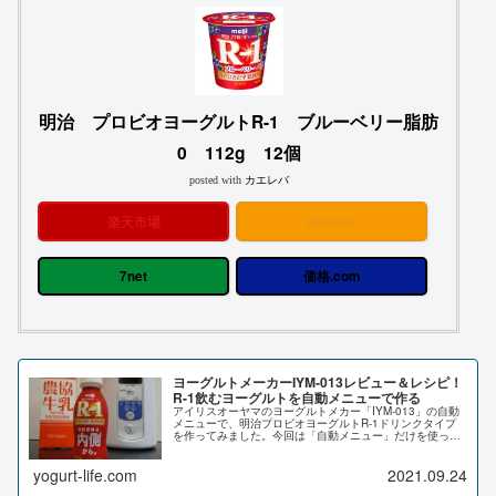
明治 プロビオヨーグルトR-1 ブルーベリー脂肪
0 112g 12個
posted with
カエレバ
楽天市場
Amazon
7net
価格.com
ヨーグルトメーカーIYM-013レビュー＆レシピ！
R-1飲むヨーグルトを自動メニューで作る
アイリスオーヤマのヨーグルトメカー「IYM-013」の自動
メニューで、明治プロビオヨーグルトR-1ドリンクタイプ
を作ってみました。今回は「自動メニュー」だけを使った
飲むヨーグルト作りのレビューとレシピになります。何も
手を加えない「自動メニュ...
yogurt-life.com
2021.09.24