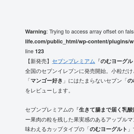
: Trying to access array offset on fal
Warning
life.com/public_html/wp-content/plugins/
line
123
【新発売】
セブンプレミアム
『
のむヨーグル
全国のセブンイレブンに発売開始。小粒だけ
「
」にはたまらないセブン「
マンゴー好き
の
をレビューします。
セブンプレミアムの『
生きて腸まで届く乳酸
ー果肉の粒を残した果実感のあるアップルマ
味わえるカップタイプの「
」
のむヨーグルト