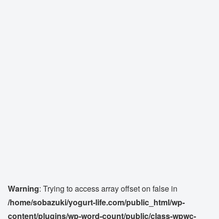
Warning
: Trying to access array offset on false in
/home/sobazuki/yogurt-life.com/public_html/wp-
content/plugins/wp-word-count/public/class-wpwc-