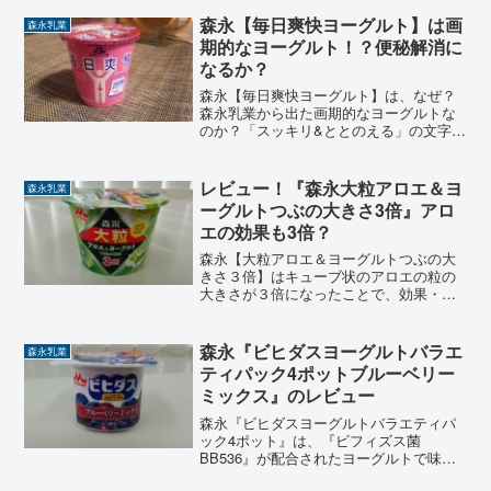
ど、カロリーやアロエにはいったいどん
な効果があるのかな？気になりますね。
森永【毎日爽快ヨーグルト】は画
森永乳業
アロエキューブの食感がクセ...
期的なヨーグルト！？便秘解消に
なるか？
森永【毎日爽快ヨーグルト】は、なぜ？
森永乳業から出た画期的なヨーグルトな
のか？「スッキリ&ととのえる」の文字と
パッケージに書かれているイラストのバ
ンザイをしているような人カラダの中心
部から下見向かっている赤い矢印。ここ
レビュー！『森永大粒アロエ＆ヨ
森永乳業
からは各自想像できるで...
ーグルトつぶの大きさ3倍』アロ
エの効果も3倍？
森永【大粒アロエ＆ヨーグルトつぶの大
きさ３倍】はキューブ状のアロエの粒の
大きさが３倍になったことで、効果・効
能も３倍になるのか？アロエの量自体は
どのくらい入っているの？気になるアロ
エヨーグルトのカロリーは？ダイエット
森永『ビヒダスヨーグルトバラエ
森永乳業
中に食べても大丈夫なのか？
ティパック4ポットブルーベリー
ミックス』のレビュー
森永『ビヒダスヨーグルトバラエティパ
ック4ポット』は、『ビフィズス菌
BB536』が配合されたヨーグルトで味は
「アロエ」「いちご」「ミックスフルー