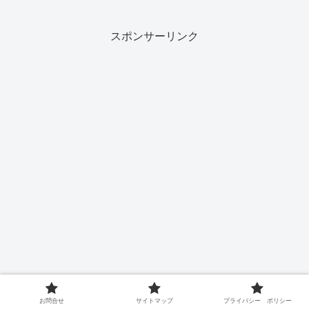
ト アロエの力」は『肌の保湿力を高
め、水分量を増やす』と赤い文字で目立
つように書かれている、飲むこ...
スポンサーリンク
お問合せ
サイトマップ
プライバシー ポリシー