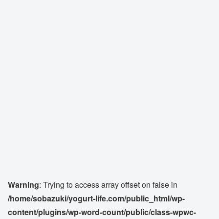
Warning
: Trying to access array offset on false in
/home/sobazuki/yogurt-life.com/public_html/wp-
content/plugins/wp-word-count/public/class-wpwc-