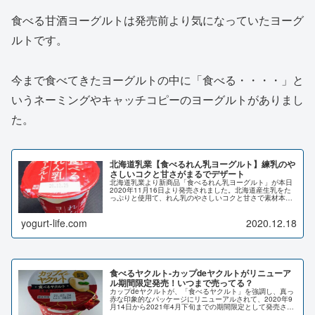
食べる甘酒ヨーグルトは発売前より気になっていたヨーグ
ルトです。
今まで食べてきたヨーグルトの中に「食べる・・・・」と
いうネーミングやキャッチコピーのヨーグルトがありまし
た。
北海道乳業【食べるれん乳ヨーグルト】練乳のや
さしいコクと甘さがまるでデザート
北海道乳業より新商品「食べるれん乳ヨーグルト」が本日
2020年11月16日より発売されました。北海道産生乳をた
っぷりと使用て、れん乳のやさしいコクと甘さで素材本来
の味わいを生かしたシンプルでなめらかな食感仕上げたヨ
ーグルト「食べるれん乳ヨー...
yogurt-life.com
2020.12.18
食べるヤクルト-カップdeヤクルトがリニューア
ル期間限定発売！いつまで売ってる？
カップdeヤクルトが、「食べるヤクルト」を強調し、真っ
赤な印象的なパッケージにリニューアルされて、2020年9
月14日から2021年4月下旬までの期間限定として発売され
ています。2014年より毎年期間限定として販売されてきた