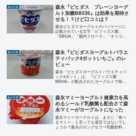
ツ」「ブルーベリーミックス」の４つが
ある。今回は「ブルーベリーミックス」
森永『ビヒダス プレーンヨーグ
森永乳業
についてのレビュー記事です。
ルト加糖BB536』は効果を期待さ
せる！？けど口コミは？
森永ビヒダスヨーグルトのパッケージに
記載されている文字「ビフィズス菌」
「BB536」「腸内フローラ」「オリゴ
糖」といった文字をみるだけで、効果・
効能を期待してまうような気にさせられ
るネーミングのヨーグルトですね。本当
森永『ビヒダスヨーグルトバラエ
森永乳業
のところ、森永ビヒダスプ...
ティパック4ポットいちご』のレ
ビュー
森永『ビヒダスヨーグルトバラエティパ
ック4ポット』は、『ビフィズス菌
BB536』が配合されたヨーグルトで味は
「アロエ」「いちご」「ミックスフルー
ツ」「ブルーベリーミックス」の４つが
ある。今回は「いちご」についてのレビ
森永マミーヨーグルト健康力を高
森永乳業
ュー記事です。
めるシールド乳酸菌も配合さて森
永マミーがヨーグルトになった
森永マミーヨーグルトは、まさに「食べ
るマミー」と言っても過言ではないでし
ょうか？森永のロングセラー乳酸飲料
「森永マミー」の特徴である甘酸っぱい