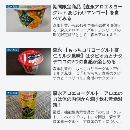
味わいがそのままヨーグルトになった感
じの「森永マミーヨーグルト」です。さ
期間限定商品【森永アロエ＆ヨー
森永乳業
らに、「シールド乳酸菌」も配合され、
グルト あじわいマンゴー】を食
昔懐かしい味に体調管理サポートにぴっ
べてみる
たりなヨーグルトです。
森永乳業から2019年で発売25周年を迎え
る「森永アロエヨーグルト」シリーズの
期間限定商品として「森永アロエ＆ヨー
グルト あじわいマンゴー」が2019年5月
28日より発売。さわやかなヨーグルトの
風味と一緒に、あじわい深く濃厚なマン
森永 【もっちコリヨーグルト杏
森永乳業
ゴー果肉とぷるっとしたアロエ果肉がア
仁ミルク風味】はタピオカとナタ
クセントになり、食感が楽しめるヨーグ
デココの2つの食感が楽しめる
ルト
森永乳業の「もっちコリヨーグルト杏仁
ミルク風味」は「もちもち」食感のタピ
オカと「コリコリ」食感のナタデココこ
の２つの食感が一度に楽しめる”食感のダ
ブル主演”のヨーグルトです。しかも、
「杏仁ミルク風味」といった新感覚のヨ
森永アロエヨーグルト アロエの
森永乳業
ーグルトです。さらに内...
力は体の内側から潤す飲む乾燥対
策！
最近、機能性表示食品の「のむヨーグル
ト」にハマっています。今回は「森永ア
ロエヨーグルト アロエの力」について
ご紹介します。「森永アロエヨーグル