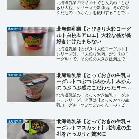
北海道乳業の商品の中でも人気の「とび
きり大粒」シリーズの新商品。冬の定番
くだもの「みかん」を使用することで冬
にふさわしいフルーツヨーグルトになっ
ています。【季節限定】の商品「とびき
り大粒ヨーグルトみかん」の特徴などを
北海道乳業【とびきり大粒ヨーグ
北海道乳業
レビューします。
ルト白桃＆アロエ】大粒な桃が桃
好きにはたまらない
北海道乳業【とびきり大粒ヨーグルト】
シリーズは、『大粒な果肉』がウリのヨ
ーグルトで、その粒の大きさは満足でき
ます。今回は『白桃＆アロエ』を食べて
みました。桃好きにはたまらない、大粒
な白桃がゴロゴロ入っているヨーグルト
北海道乳業【とっておきの生乳ヨ
北海道乳業
です。できたら通年販売をしてほしい商
ーグルトつぶつぶみかん】みかん
品です。
のつぶつぶ感にこだわったヨーグ
ルト
北海道乳業の「とっておき生乳ヨーグル
ト」シリーズ。今回は【とっておきの生
乳ヨーグルトつぶつぶみかん】のレビュ
ー。みかんのつぶつぶ感にこだわりを感
じる。そして北海道産の生乳65%使用し
たこだわりのヨーグルト。これが美味し
北海道乳業【とっておきの生乳ヨ
北海道乳業
くない！はずがありません。
ーグルトマスカット】北海道の生
乳をたっぷりと贅沢に