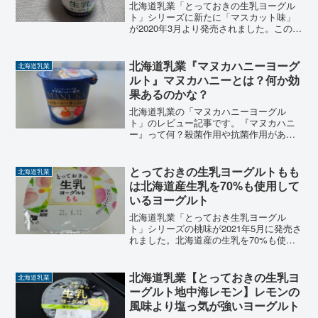
北海道乳業「とっておきの生乳ヨーグル
ト」シリーズに新たに「マスカット味」
が2020年3月より発売されました。この
「とっておきの生乳ヨーグルト」シリー
ズは、なんと言っても「とっておきの生
乳」で出来ているヨーグルト自体がとて
北海道乳業『マヌカハニーヨーグ
北海道乳業
も美味しく、お気に入...
ルト』マヌカハニーとは？何か効
果あるのかな？
北海道乳業の「マヌカハニーヨーグル
ト」のレビュー記事です。『マヌカハニ
ー』って何？殺菌作用や抗菌作用がある
と言われている「マヌカハニー」を使用
したヨーグルトの紹介。はちみつとの違
いなども含め、マヌカハニーヨーグルト
とっておきの生乳ヨーグルトもも
北海道乳業
の効果・効能・特徴なども紹介。
は北海道産生乳を70%も使用して
いるヨーグルト
北海道乳業「とっておき生乳ヨーグル
ト」シリーズの桃味が2021年5月に発売さ
れました。北海道産の生乳を70%も使用
しているぜいたくなヨーグルト。桃果汁
は1%しか使用されていませんが、しっか
りと甘みのある「桃」の味を感じられる
北海道乳業【とっておきの生乳ヨ
北海道乳業
ヨーグルトです。...
ーグルト地中海レモン】レモンの
風味より塩っ気が強いヨーグルト