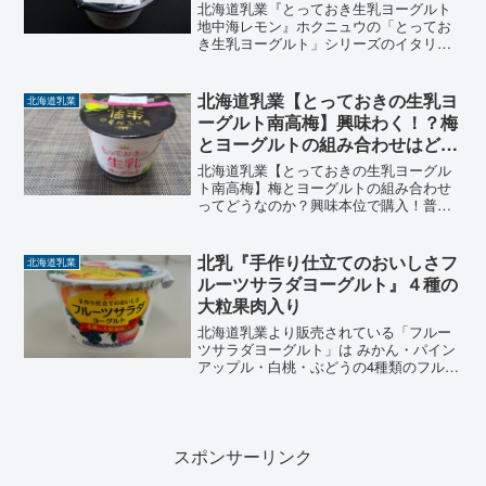
北海道乳業『とっておき生乳ヨーグルト
地中海レモン』ホクニュウの「とってお
き生乳ヨーグルト」シリーズのイタリア
の地中海産レモン果汁を配合した夏にぴ
ったりの爽やかでフルーティーな味わ
い。だけど、レモン風味より「塩っ気」
北海道乳業【とっておきの生乳ヨ
北海道乳業
を感じてしまったヨーグルトのレビュー
ーグルト南高梅】興味わく！？梅
とヨーグルトの組み合わせはどう
なのか？
北海道乳業【とっておきの生乳ヨーグル
ト南高梅】梅とヨーグルトの組み合わせ
ってどうなのか？興味本位で購入！普通
のヨーグルトと違い味の想像がいくつも
浮かびましたがどれもハズレ。生乳ヨー
グルトと南高梅の組合わせは食べた人に
北乳『手作り仕立てのおいしさフ
北海道乳業
しかしわからない不思議な...
ルーツサラダヨーグルト』４種の
大粒果肉入り
北海道乳業より販売されている「フルー
ツサラダヨーグルト」は みかん・パイン
アップル・白桃・ぶどうの4種類のフルー
ツが大粒サイズのままヨーグルトに入っ
ています。「フルーツサラダヨーグル
ト」との名称ですが「サラダ（野菜）」
は入っていません。 食...
スポンサーリンク