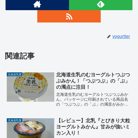
yogurtter
関連記事
北海道生乳のむヨーグルトつぶつ
北海道乳業
ぶみかん！「つぶつぶ」の「ぶ」
の濁点に注目！
北海道生乳のむヨーグルトつぶつぶみか
ん。パッケージに印刷されている商品名
の「つぶつぶ」の「ぶ」の濁音がみかん
のつぶで表現されれいる、小細工・小
技？が施されていることは皆さんご存知
でしたか？北海道生乳のむヨーグルトつ
【レビュー】北乳『とびきり大粒
北海道乳業
ぶつぶみかんを手にとったと...
ヨーグルトみかん』甘みが強いミ
カン入り！