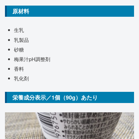
原材料
生乳
乳製品
砂糖
梅果汁pH調整剤
香料
乳化剤
栄養成分表示／1個（90g）あたり