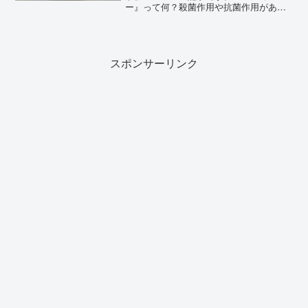
ー』って何？殺菌作用や抗菌作用がある
と言われている「マヌカハニー」を使用
したヨーグルトの紹介。はちみつとの違
いなども含め、マヌカハニーヨーグルト
の効果・効能・特徴なども紹介。
スポンサーリンク