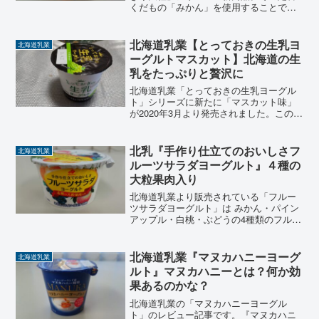
くだもの「みかん」を使用することで冬
にふさわしいフルーツヨーグルトになっ
ています。【季節限定】の商品「とびき
り大粒ヨーグルトみかん」の特徴などを
北海道乳業【とっておきの生乳ヨ
北海道乳業
レビューします。
ーグルトマスカット】北海道の生
乳をたっぷりと贅沢に
北海道乳業「とっておきの生乳ヨーグル
ト」シリーズに新たに「マスカット味」
が2020年3月より発売されました。この
「とっておきの生乳ヨーグルト」シリー
ズは、なんと言っても「とっておきの生
乳」で出来ているヨーグルト自体がとて
北乳『手作り仕立てのおいしさフ
北海道乳業
も美味しく、お気に入...
ルーツサラダヨーグルト』４種の
大粒果肉入り
北海道乳業より販売されている「フルー
ツサラダヨーグルト」は みかん・パイン
アップル・白桃・ぶどうの4種類のフルー
ツが大粒サイズのままヨーグルトに入っ
ています。「フルーツサラダヨーグル
ト」との名称ですが「サラダ（野菜）」
北海道乳業『マヌカハニーヨーグ
北海道乳業
は入っていません。 食...
ルト』マヌカハニーとは？何か効
果あるのかな？
北海道乳業の「マヌカハニーヨーグル
ト」のレビュー記事です。『マヌカハニ