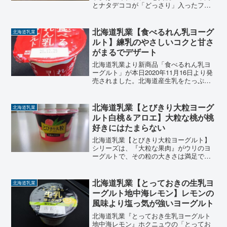
とナタデココが「どっさり」入ったフル
ーツヨーグルト。黄桃の甘みが美味し
く、歯ごたえのあるパインアップル、さ
らにナタデココが入ることによる食感を
北海道乳業【食べるれん乳ヨーグ
北海道乳業
楽しめるフルーツヨーグルト。
ルト】練乳のやさしいコクと甘さ
がまるでデザート
北海道乳業より新商品「食べるれん乳ヨ
ーグルト」が本日2020年11月16日より発
売されました。北海道産生乳をたっぷり
と使用て、れん乳のやさしいコクと甘さ
で素材本来の味わいを生かしたシンプル
でなめらかな食感仕上げたヨーグルト
北海道乳業【とびきり大粒ヨーグ
北海道乳業
「食べるれん乳ヨー...
ルト白桃＆アロエ】大粒な桃が桃
好きにはたまらない
北海道乳業【とびきり大粒ヨーグルト】
シリーズは、『大粒な果肉』がウリのヨ
ーグルトで、その粒の大きさは満足でき
ます。今回は『白桃＆アロエ』を食べて
みました。桃好きにはたまらない、大粒
な白桃がゴロゴロ入っているヨーグルト
北海道乳業【とっておきの生乳ヨ
北海道乳業
です。できたら通年販売をしてほしい商
ーグルト地中海レモン】レモンの
品です。
風味より塩っ気が強いヨーグルト
北海道乳業『とっておき生乳ヨーグルト
地中海レモン』ホクニュウの「とってお