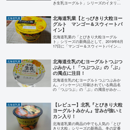
き生乳ヨーグルト」シリーズのイタリア
の地中海産レモン果汁を配合した夏にぴ
ったりの爽やかでフルーティーな味わ
い。だけど、レモン風味より「塩っ気」
北海道乳業【とっびきり大粒ヨー
北海道乳業
を感じてしまったヨーグルトのレビュー
グルト マンゴー＆スウィートパ
イン】
北海道乳業の「とびきり大粒ヨーグル
ト」シリーズの新商品として、2019年6月
17日に「マンゴー＆スウィートパイン」
が発売された。夏にぴったりの大粒サイ
ズのマンゴーとパインを使用し、「季節
感」と「ジューシーな果肉の美味しさ」
北海道生乳のむヨーグルトつぶつ
北海道乳業
が味わえるヨーグルトを食べたのでレビ
ぶみかん！「つぶつぶ」の「ぶ」
ューします。
の濁点に注目！
北海道生乳のむヨーグルトつぶつぶみか
ん。パッケージに印刷されている商品名
の「つぶつぶ」の「ぶ」の濁音がみかん
のつぶで表現されれいる、小細工・小
技？が施されていることは皆さんご存知
でしたか？北海道生乳のむヨーグルトつ
【レビュー】北乳『とびきり大粒
北海道乳業
ぶつぶみかんを手にとったと...
ヨーグルトみかん』甘みが強いミ
カン入り！
北海道乳業の商品の中でも人気の「とび
きり大粒」シリーズの新商品。冬の定番