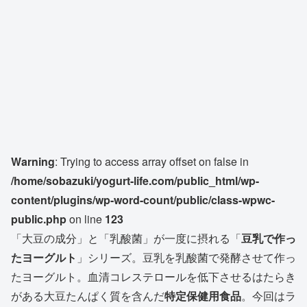
Warning
: Trying to access array offset on false in
/home/sobazuki/yogurt-life.com/public_html/wp-
content/plugins/wp-word-count/public/class-wpwc-
public.php
on line
123
「大豆の成分」と「乳酸菌」が一度に摂れる「
豆乳で作っ
たヨーグルト
」シリーズ。豆乳を乳酸菌で発酵させて作っ
たヨーグルト。血清コレステロールを低下させるはたらき
がある大豆たんぱく質を含んだ
特定保健用食品
。今回はラ