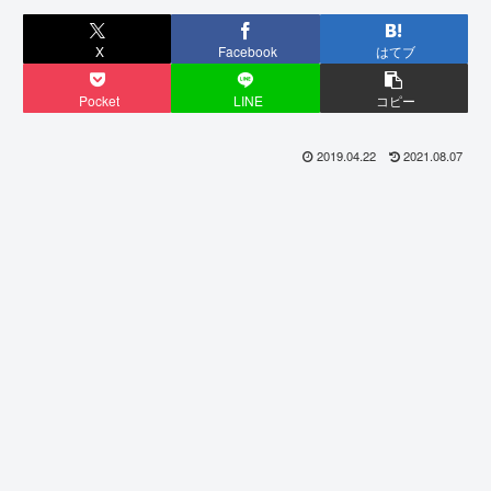
X
Facebook
はてブ
Pocket
LINE
コピー
2019.04.22
2021.08.07