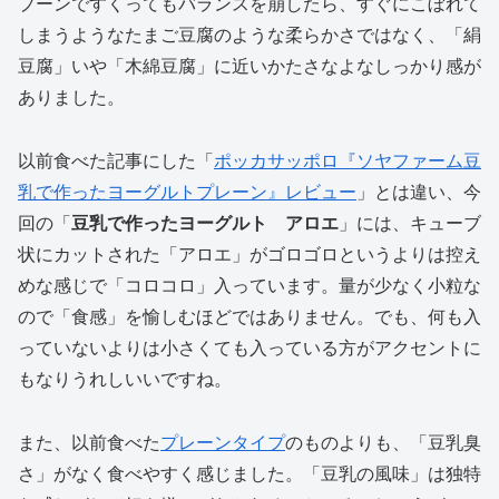
プーンですくってもバランスを崩したら、すぐにこぼれて
しまうようなたまご豆腐のような柔らかさではなく、「絹
豆腐」いや「木綿豆腐」に近いかたさなよなしっかり感が
ありました。
以前食べた記事にした「
ポッカサッポロ『ソヤファーム豆
乳で作ったヨーグルトプレーン』レビュー
」とは違い、今
回の「
豆乳で作ったヨーグルト アロエ
」には、キューブ
状にカットされた「アロエ」がゴロゴロというよりは控え
めな感じで「コロコロ」入っています。量が少なく小粒な
ので「食感」を愉しむほどではありません。でも、何も入
っていないよりは小さくても入っている方がアクセントに
もなりうれしいいですね。
また、以前食べた
プレーンタイプ
のものよりも、「豆乳臭
さ」がなく食べやすく感じました。「豆乳の風味」は独特