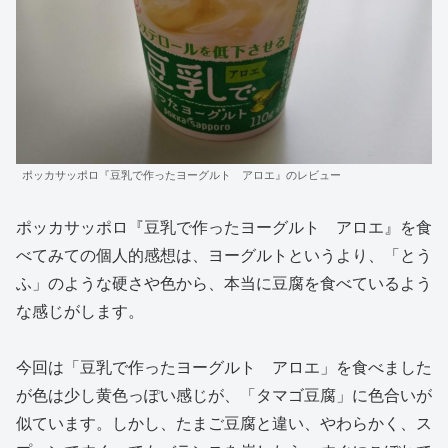
ポッカサッポロ『豆乳で作ったヨーグルト アロエ』のレビュー
ポッカサッポロ『豆乳で作ったヨーグルト アロエ』を食
べてみての個人的感想は、ヨーグルトというより、「とう
ふ」のような硬さや色から、本当に豆腐を食べているよう
な感じがします。
今回は「豆乳で作ったヨーグルト アロエ」を食べました
が色は少し黄色っぽい感じが、「タマゴ豆腐」に色合いが
似ています。しかし、たまご豆腐と違い、やわらかく、ス