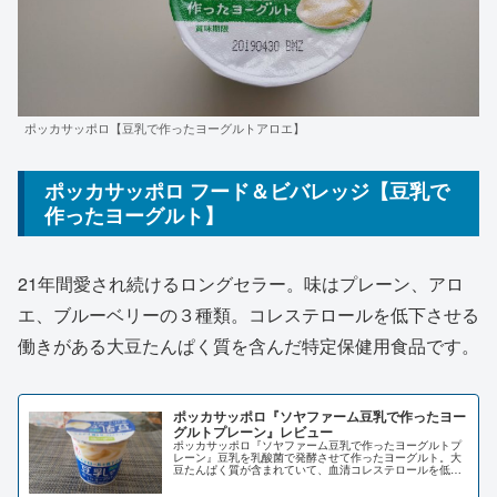
ポッカサッポロ【豆乳で作ったヨーグルトアロエ】
ポッカサッポロ フード＆ビバレッジ【豆乳で
作ったヨーグルト】
21年間愛され続けるロングセラー。味はプレーン、アロ
エ、ブルーベリーの３種類。コレステロールを低下させる
働きがある大豆たんぱく質を含んだ特定保健用食品です。
ポッカサッポロ『ソヤファーム豆乳で作ったヨー
グルトプレーン』レビュー
ポッカサッポロ『ソヤファーム豆乳で作ったヨーグルトプ
レーン』豆乳を乳酸菌で発酵させて作ったヨーグルト。大
豆たんぱく質が含まれていて、血清コレステロールを低下
させる働らきがある「特定保健用食品」の豆乳ヨーグルト
の効果・カロリーや美味しさをレビュー。