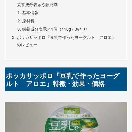
栄養成分表示や原材料
基本情報
原材料
栄養成分表示／1個（110g）あたり
ポッカサッポロ『豆乳で作ったヨーグルト アロエ』
のレビュー
ポッカサッポロ『豆乳で作ったヨーグ
ルト アロエ』特徴・効果・価格