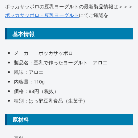
ポッカサッポロの豆乳ヨーグルトの最新製品情報は＞＞＞
ポッカサッポロ・豆乳ヨーグルト
にてご確認を
基本情報
メーカー：ポッカサッポロ
製品名：豆乳で作ったヨーグルト アロエ
風味：アロエ
内容量：110g
価格：88円（税抜）
種別：はっ酵豆乳食品（生菓子）
原材料