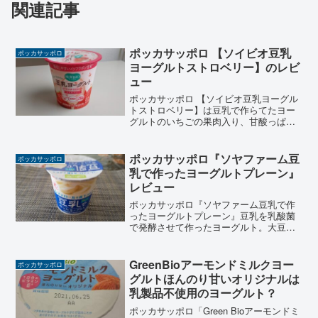
関連記事
ポッカサッポロ 【ソイビオ豆乳
ポッカサッポロ
ヨーグルトストロベリー】のレビ
ュー
ポッカサッポロ 【ソイビオ豆乳ヨーグル
トストロベリー】は豆乳で作らてたヨー
グルトのいちごの果肉入り、甘酸っぱい
ストロベリー味です。ソイビオは豆乳ヨ
ーグルトだから乳製品不使用。イソフラ
ボンと乳酸菌を一緒に摂取できるので、
ポッカサッポロ『ソヤファーム豆
ポッカサッポロ
美容意識の高い女性の間で人気の商品で
乳で作ったヨーグルトプレーン』
す。
レビュー
ポッカサッポロ『ソヤファーム豆乳で作
ったヨーグルトプレーン』豆乳を乳酸菌
で発酵させて作ったヨーグルト。大豆た
んぱく質が含まれていて、血清コレステ
ロールを低下させる働らきがある「特定
保健用食品」の豆乳ヨーグルトの効果・
GreenBioアーモンドミルクヨー
ポッカサッポロ
カロリーや美味しさをレビュー。
グルトほんのり甘いオリジナルは
乳製品不使用のヨーグルト？
ポッカサッポロ「Green Bioアーモンドミ