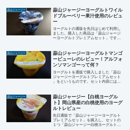
「黄金のミルク」とも呼ばれ、独特な濃
厚な味わいと深いコクが味わえる「蒜山
蒜山ジャージーヨーグルトワイル
蒜山ジャージー
ジャージープレーンヨーグルト」のレビ
ドブルーベリー果汁使用のレビュ
ュー。
ー
ヨーグルトの通販を先日はじめて利用し
ました。購入した商品は「蒜山ジャージ
ーヨーグルトプレミアムセット」です。
このセットには「蒜山ジャージー贅沢ヨ
ーグルト」「蒜山ジャージー白桃ヨーグ
ルト」「蒜山ジャージーマンゴーピュー
蒜山ジャージーヨーグルトマンゴ
蒜山ジャージー
レ」それに今回ご紹介する...
ーピューレのレビュー！アルフォ
ンソマンゴーって何？
ヨーグルトを通販で購入しました「蒜山
ジャージーヨーグルトプレミアムセット
」をというものです。セット内容には、
コクのあるなめらかな食感生クーリム入
り「蒜山ジャージー贅沢ヨーグルト」、
とろけるくちあたりの岡山県産の白桃入
蒜山ジャージー【白桃ヨーグル
蒜山ジャージー
り「蒜山ジャージー白桃...
ト】岡山県産の白桃使用のヨーグ
ルトレビュー
先日通販で「蒜山ジャージーヨーグルト
プレミアムセット」を購入し、セットの
１つ「蒜山ジャージー白桃ヨーグルト」
を食べました。このセットには４つの味