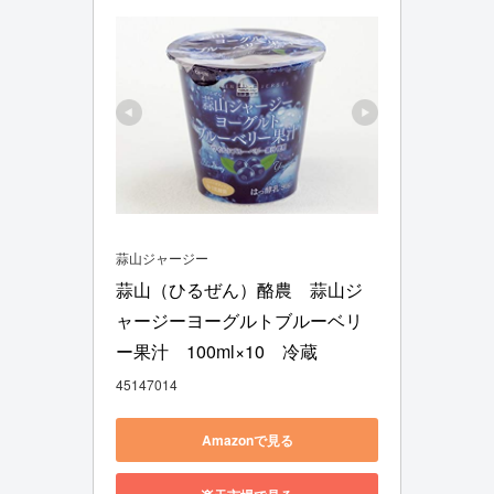
蒜山ジャージー
蒜山（ひるぜん）酪農　蒜山ジ
ャージーヨーグルトブルーベリ
ー果汁　100ml×10　冷蔵
45147014
Amazonで見る