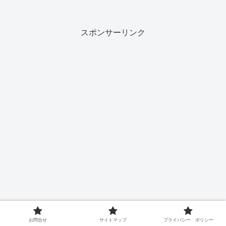
が入っています。「蒜山ジャージー贅沢
ヨーグルト」「蒜山ジャージーブルーベ
リー果汁」「蒜山ジャージ...
スポンサーリンク
お問合せ
サイトマップ
プライバシー ポリシー