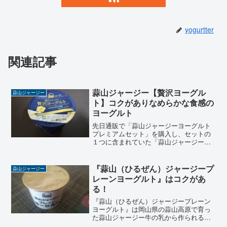
yogurtter
関連記事
蒜山ジャージー【贅沢ヨーグル
蒜山ジャージー
ト】コクがありなめらかな食感の
ヨーグルト
先日通販で「蒜山ジャージーヨーグルト
プレミアムセット」を購入し、セットの
１つに含まれていた「蒜山ジャージー贅
沢ヨーグルト」を食べました。そもそも
「蒜山ジャージーって何？」「蒜山」っ
てなんて読むの？そんな疑問にもお答え
『蒜山（ひるぜん）ジャージープ
蒜山ジャージー
しながら「蒜山ジャージー...
レーンヨーグルト』はコクがあ
る！
『蒜山（ひるぜん）ジャージープレーン
ヨーグルト』は岡山県の蒜山高原で育っ
た蒜山ジャージー牛の乳から作られるヨ
ーグルトです。ジャージー牛の牛乳は